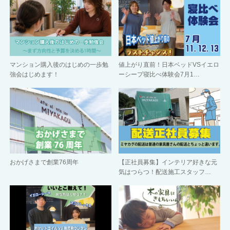
マンション購入後のはじめの一歩勉
値上がり直前！日本ベッドVSイエロ
強会はじめます！
ーシープ寝比べ体験会7月1…
おかげさまで創業76周年
【正社員募集】インテリア好きな元
気はつらつ！配送施工スタッフ…