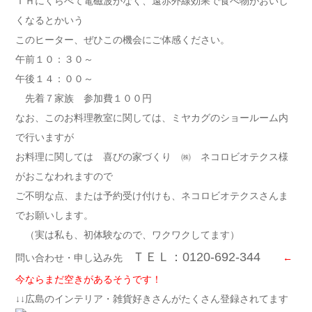
ＩＨにくらべて電磁波がなく、遠赤外線効果で食べ物がおいし
くなるとかいう
このヒーター、ぜひこの機会にご体感ください。
午前１０：３０～
午後１４：００～
先着７家族 参加費１００円
なお、このお料理教室に関しては、ミヤカグのショールーム内
で行いますが
お料理に関しては 喜びの家づくり ㈱ ネコロビオテクス様
がおこなわれますので
ご不明な点、または予約受け付けも、ネコロビオテクスさんま
でお願いします。
（実は私も、初体験なので、ワクワクしてます）
ＴＥＬ：0120-692-344
問い合わせ・申し込み先
←
今ならまだ空きがあるそうです！
↓↓広島のインテリア・雑貨好きさんがたくさん登録されてます