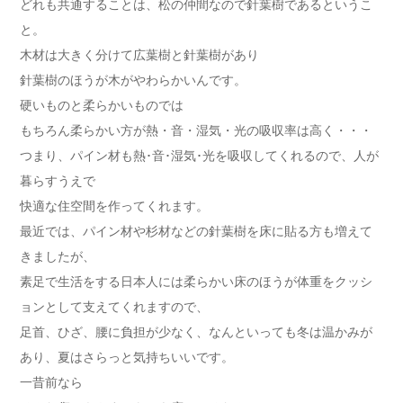
どれも共通することは、松の仲間なので針葉樹であるというこ
と。
木材は大きく分けて広葉樹と針葉樹があり
針葉樹のほうが木がやわらかいんです。
硬いものと柔らかいものでは
もちろん柔らかい方が熱・音・湿気・光の吸収率は高く・・・
つまり、パイン材も熱･音･湿気･光を吸収してくれるので、人が
暮らすうえで
快適な住空間を作ってくれます。
最近では、パイン材や杉材などの針葉樹を床に貼る方も増えて
きましたが、
素足で生活をする日本人には柔らかい床のほうが体重をクッシ
ョンとして支えてくれますので、
足首、ひざ、腰に負担が少なく、なんといっても冬は温かみが
あり、夏はさらっと気持ちいいです。
一昔前なら