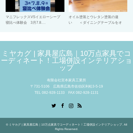
マニフレックスVSイエローシープ
オイル塗装とウレタン塗装の違
寝比べ体験会 3月7.8.…
い ＜ダイニングテーブルをオ
イ…
ミヤカグ | 家具屋広島｜10万点家具でコ
ーディネート！工場併設インテリアショ
ップ
有限会社宮本家具工業所
〒731-5106 広島県広島市佐伯区利松3-5-19
TEL 082-928-1133 FAX 082-928-1131
Twitter
Facebook
Instagram
RSS
©
ミヤカグ | 家具屋広島｜10万点家具でコーディネート！工場併設インテリアショップ
. All
Rights Reserved.