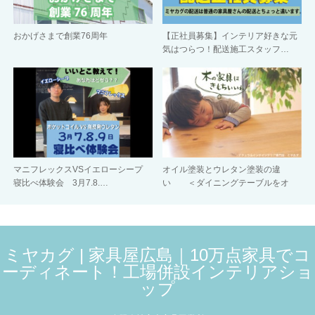
おかげさまで創業76周年
【正社員募集】インテリア好きな元
気はつらつ！配送施工スタッフ…
マニフレックスVSイエローシープ
オイル塗装とウレタン塗装の違
寝比べ体験会 3月7.8.…
い ＜ダイニングテーブルをオ
イ…
ミヤカグ | 家具屋広島｜10万点家具でコ
ーディネート！工場併設インテリアショ
ップ