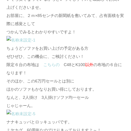
上げくださいませ。
お部屋に、２ｍ×85センチの新聞紙を敷いてみて、占有面積を実
際に感覚として
つかんでみるとわかりやすいですよ！
ちょうどソファをお買い上げの予定がある方
ぜひぜひ、この機会に、ご検討ください！
限定６台の布地は
こちらの
C48とK100
以外
の布地の６台に
なります！
そのほか、この6万円セールとは別に
ほかのソファもかなりお買い得にしております。
なんと、2人掛け 3人掛けソファ均一セール
じゃじゃーん。
ナナキュッパとロッキュッパです。
ミヤカグ、60周年なのではりきっておりますよ～！