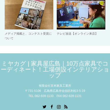
メディア掲載と、コンテスト受賞に
テレビ放送【オンライン来店】
ついて
ミヤカグ | 家具屋広島｜10万点家具でコ
ーディネート！工場併設インテリアショ
ップ
有限会社宮本家具工業所
〒731-5106 広島県広島市佐伯区利松3-5-19
TEL 082-928-1133 FAX 082-928-1131
Twitter
Facebook
Instagram
RSS