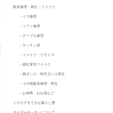
家具修理・再生・リメイク
－イス修理
－ソファ修理
－テーブル修理
－キッチン扉
－リメイク・リサイズ
－婚礼箪笥リメイク
－桐ダンス・時代ダンス再生
－その他家具修理・再生
－お神輿・お仏壇など
ミヤカグすてきな暮らし塾
オーダーキッチンについて