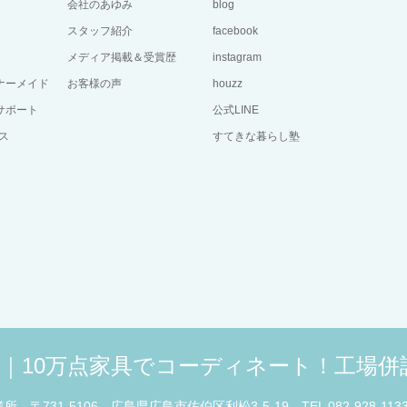
会社のあゆみ
blog
スタッフ紹介
facebook
メディア掲載＆受賞歴
instagram
ーナーメイド
お客様の声
houzz
サポート
公式LINE
ス
すてきな暮らし塾
広島｜10万点家具でコーディネート！工場
業所
〒731-5106 広島県広島市佐伯区利松3-5-19
TEL 082-928-113