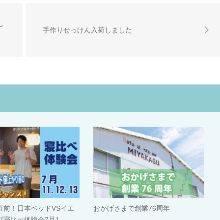
し
手作りせっけん入荷しました
直前！日本ベッドVSイエ
おかげさまで創業76周年
プ寝比べ体験会7月1…