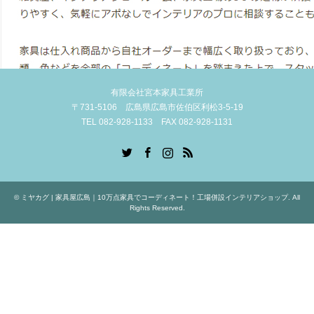
有限会社宮本家具工業所
〒731-5106 広島県広島市佐伯区利松3-5-19
TEL 082-928-1133 FAX 082-928-1131
Twitter
Facebook
Instagram
RSS
©
ミヤカグ | 家具屋広島｜10万点家具でコーディネート！工場併設インテリアショップ
. All
Rights Reserved.