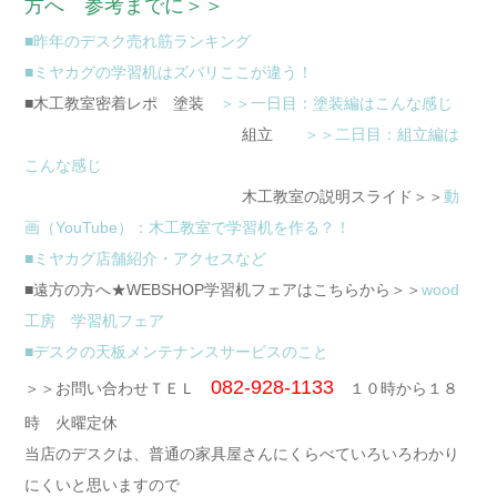
方へ 参考までに＞＞
■昨年のデスク売れ筋ランキング
■ミヤカグの学習机はズバリここが違う！
■木工教室密着レポ 塗装
＞＞一日目：塗装編はこんな感じ
組立
＞＞二日目：組立編は
こんな感じ
木工教室の説明スライド＞＞
動
画（YouTube）：木工教室で学習机を作る？！
■ミヤカグ店舗紹介・アクセスなど
■遠方の方へ★WEBSHOP学習机フェアはこちらから＞＞
wood
工房 学習机フェア
■デスクの天板メンテナンスサービスのこと
082-928-1133
＞＞お問い合わせＴＥＬ
１０時から１８
時 火曜定休
当店のデスクは、普通の家具屋さんにくらべていろいろわかり
にくいと思いますので