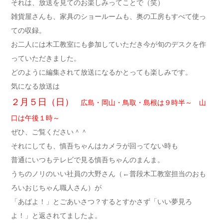
それは、放送を見てのお楽しみってことで（笑）
雑貨屋さんも、家具のショールームも、奥の工房もすべて使っ
ての収録。
お二人には木工教室にも参加していただき今が旬のデスクを作
っていただきました。
どのように編集されて放送になるかとっても楽しみです。
気になる放送は
２月５日（日）
広島・岡山・鳥取・島根は９時半～ 山
口は午後１時～
ぜひ、ご覧ください＾＾
それにしても、慎吾ちゃんはカメラが回ってない時も
普通にいつもテレビで見る慎吾ちゃんのまんま。
うちのノリのいい社員の大野さん（←普段木工教室担当のおも
ろいおじちゃん職人さん）が
「あばよ！」とごあいさつ？するとすかさず「いい夢見ろ
よ！」と返されてましたよ。