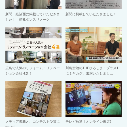
新聞 経済面に掲載していただきま
新聞に掲載していただきました！
した！ 婚礼ダンスリメーク
広島で人気のリフォーム・リノベー
川島宏治のTHEひろしま・プラス1
ション会社 4選！
にミヤカグ、出演いたしまし…
メディア掲載と、コンテスト受賞に
テレビ放送【オンライン来店】