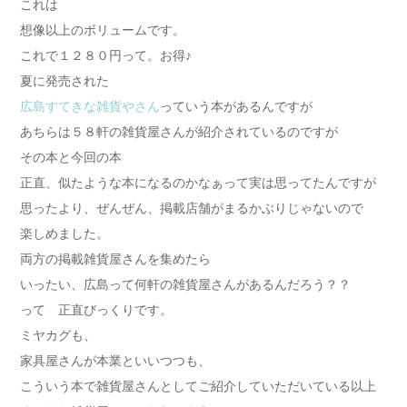
これは
想像以上のボリュームです。
これで１２８０円って。お得♪
夏に発売された
広島すてきな雑貨やさん
っていう本があるんですが
あちらは５８軒の雑貨屋さんが紹介されているのですが
その本と今回の本
正直、似たような本になるのかなぁって実は思ってたんですが
思ったより、ぜんぜん、掲載店舗がまるかぶりじゃないので
楽しめました。
両方の掲載雑貨屋さんを集めたら
いったい、広島って何軒の雑貨屋さんがあるんだろう？？
って 正直びっくりです。
ミヤカグも、
家具屋さんが本業といいつつも、
こういう本で雑貨屋さんとしてご紹介していただいている以上