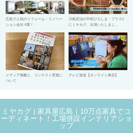
広島で人気のリフォーム・リノベー
川島宏治のTHEひろしま・プラス1
ション会社 4選！
にミヤカグ、出演いたしまし…
メディア掲載と、コンテスト受賞に
テレビ放送【オンライン来店】
ついて
ミヤカグ | 家具屋広島｜10万点家具でコ
ーディネート！工場併設インテリアショ
ップ