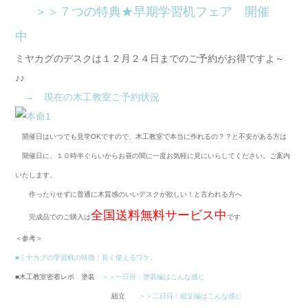
＞＞７つの特典★早期学習机フェア 開催
中
ミヤカグのデスクは１２月２４日までのご予約がお得ですよ～
♪♪
→ 現在の木工教室ご予約状況
開催日はいつでも見学OKですので、木工教室で本当に作れるの？？と不安がある方は
開催日に、１０時半ぐらいからお昼の間に一度お気軽に見にいらしてください。ご案内
いたします。
作ったりせずに普通に木質感のいいデスクが欲しい！と言われる方へ
全国送料無料サービス中
完成品でのご購入は
です
＜参考＞
■ミヤカグの学習机の特徴！長く使えるワケ。
■木工教室密着レポ 塗装
＞＞一日目：塗装編はこんな感じ
組立
＞＞二日目：組立編はこんな感じ