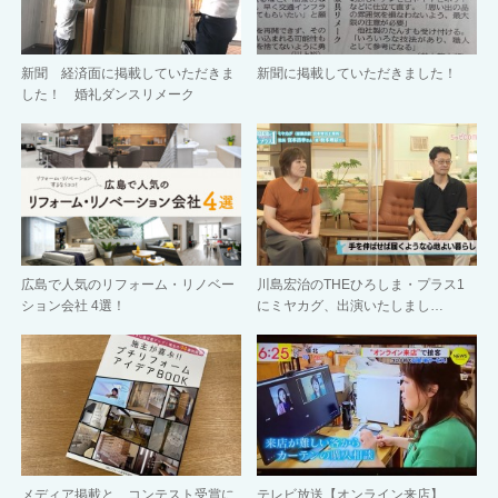
新聞 経済面に掲載していただきま
新聞に掲載していただきました！
した！ 婚礼ダンスリメーク
広島で人気のリフォーム・リノベー
川島宏治のTHEひろしま・プラス1
ション会社 4選！
にミヤカグ、出演いたしまし…
メディア掲載と、コンテスト受賞に
テレビ放送【オンライン来店】