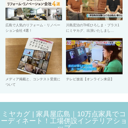
広島で人気のリフォーム・リノベー
川島宏治のTHEひろしま・プラス1
ション会社 4選！
にミヤカグ、出演いたしまし…
メディア掲載と、コンテスト受賞に
テレビ放送【オンライン来店】
ついて
ミヤカグ | 家具屋広島｜10万点家具でコ
ーディネート！工場併設インテリアショ
ップ