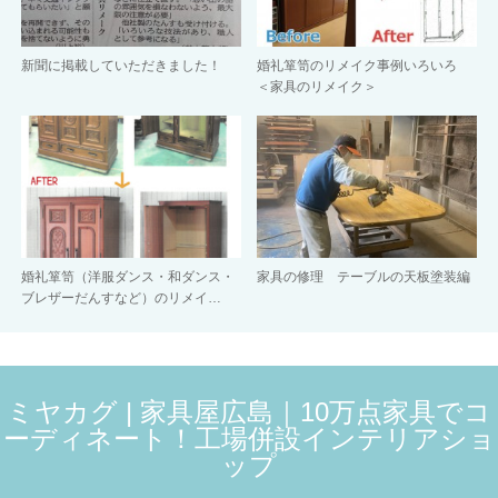
新聞に掲載していただきました！
婚礼箪笥のリメイク事例いろいろ
＜家具のリメイク＞
婚礼箪笥（洋服ダンス・和ダンス・
家具の修理 テーブルの天板塗装編
ブレザーだんすなど）のリメイ…
ミヤカグ | 家具屋広島｜10万点家具でコ
ーディネート！工場併設インテリアショ
ップ