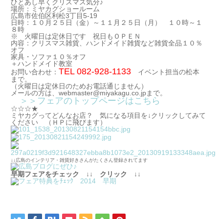
ひとあし早くクリスマス気分♪
場所：ミヤカグショールーム
広島市佐伯区利松3丁目5-19
日時：１０月２５日（金）～１１月２５日（月） １０時～１
８時
※ 火曜日は定休日です 祝日もＯＰＥＮ
内容：クリスマス雑貨、ハンドメイド雑貨など雑貨全品１０％
オフ
家具・ソファ１０％オフ
＋ハンドメイド教室
TEL 082-928-1133
お問い合わせ：
イベント担当の松本
まで。
（火曜日は定休日のためお電話通じません）
メールの方は、webmaster@miyakagu.co.jpまで。
＞＞フェアのトップページはこちら
☆☆☆★
ミヤカグってどんなお店？ 気になる項目を↓クリックしてみて
ください （ＨＰに飛びます）
↓↓広島のインテリア・雑貨好きさんがたくさん登録されてます
早期フェアをチェック ↓↓ クリック ↓↓