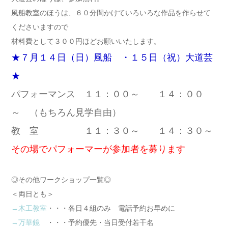
風船教室のほうは、６０分間かけていろいろな作品を作らせて
くださいますので
材料費として３００円ほどお願いいたします。
★７月１４日（日）風船 ・１５日（祝）大道芸
★
パフォーマンス １１：００～ １４：００
～ （もちろん見学自由）
教 室 １１：３０～ １４：３０～
その場でパフォーマーが参加者を募ります
◎その他ワークショップ一覧◎
＜両日とも＞
→木工教室
・・・各日４組のみ 電話予約お早めに
→万華鏡
・・・予約優先・当日受付若干名