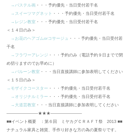
→パステル画
・・・予約優先・当日受付若干名
→スイーツマグネット
・・・予約優先・当日受付若干名
→レジン教室
・・・予約優先・当日受付若干名
＜１４日のみ＞
→お花のヘアゴムorコサージュ
・・・予約優先・当日受付若
干名
→フラワーアレンジ
・・・予約のみ（電話予約９日までで閉
め切りますのでお早めに）
→バルーン教室
・・・当日直接講師に参加表明してください
＜１５日のみ＞
→モザイクコースター
・・・予約優先・当日受付若干名
→オリジナルミラー
・・・予約優先・当日受付若干名
→大道芸教室
・・・当日直接講師に参加表明してください
———————–★★★———————–
■■イベント概要 ：第６回 ミヤカグＣＲＡＦＴ祭 2013 ■■
ナチュラル家具と雑貨、手作り好きな方の為の夏祭りです。