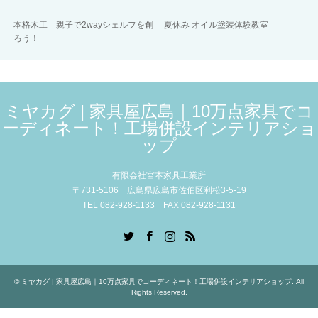
本格木工 親子で2wayシェルフを創
夏休み オイル塗装体験教室
ろう！
ミヤカグ | 家具屋広島｜10万点家具でコ
ーディネート！工場併設インテリアショ
ップ
有限会社宮本家具工業所
〒731-5106 広島県広島市佐伯区利松3-5-19
TEL 082-928-1133 FAX 082-928-1131
Twitter
Facebook
Instagram
RSS
©
ミヤカグ | 家具屋広島｜10万点家具でコーディネート！工場併設インテリアショップ
. All
Rights Reserved.