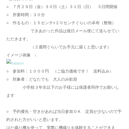
○ ７月２９日（金）３０日（土）３１日（日） ３日間開催
○ 所要時間：３０分
○ 作るもの：１５センチ×２０センチぐらいの卓布（敷物）
できあがった作品は後日メール便にて送らせてい
ただきます。
（２週間ぐらいでお手元に届くと思います）
イメージ画像 ↓
○ 参加料：１０００円 （ご協力価格です！ 送料込み）
○ 対象者：どなたでも 大人のみ歓迎
小学校３年生以下のお子様には保護者同伴でお願いし
ます
○ 予約優先・空きがあれば当日参加ＯＫ 定員が少ないので予
約された方がいいと思います。
はた織り機を使って、実際に機織りを体験することができま