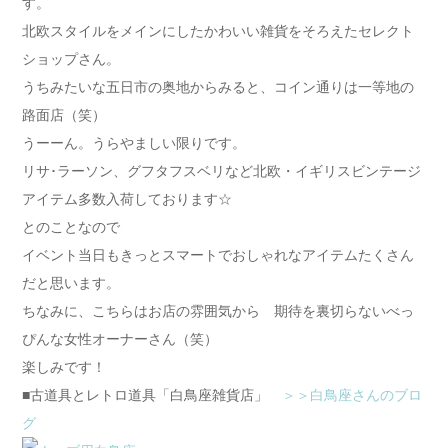
す。
北欧スタイルをメインにしたかわいい雑貨をそろえたセレクト
ショップさん。
うちみたいな五日市の奥地からみると、コイン通りは一等地の
路面店（笑）
うーーん。うらやましい限りです。
リサ･ラーソン、グフタフスベリなど北欧・イギリスビンテージ
アイテム多数入荷しております☆
とのことなので
イベント当日もきっとスマートでおしゃれなアイテムたくさん
だと思います。
ちなみに、こちらはお店の雰囲気から 期待を裏切らないべっ
ぴんな女性オーナーさん（笑）
楽しみです！
■古道具とレトロ道具「白鳥座雑貨店」
＞＞白鳥座さんのブロ
グ