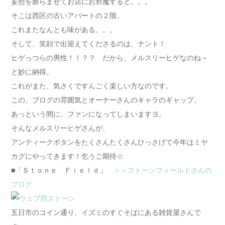
妄想を膨らませてお店にお邪魔すると。。。
そこは西区の古いアパートの２階。
これまたなんとも味がある。。。
そして、笑顔で出迎えてくださるのは、ナント！
ヒゲっつらの男性！！？？ だから、メルスリーヒゲなのね～
と妙に納得。
これがまた、気さくですんごく楽しい方なのです。
この、ブログの雰囲気とオーナーさんのキャラのギャップ。
あっという間に、ファンになってしまいますヨ。
そんなメルスリーヒゲさんが、
アンティークボタンをたくさんたくさんひっさげて今年はミヤ
カグにやってきます！乞うご期待☆
■「Ｓｔｏｎｅ Ｆｉｅｌｄ」
＞＞ストーンフィールドさんの
ブログ
五日市のコイン通り、イズミのすぐそばにある雑貨屋さんで