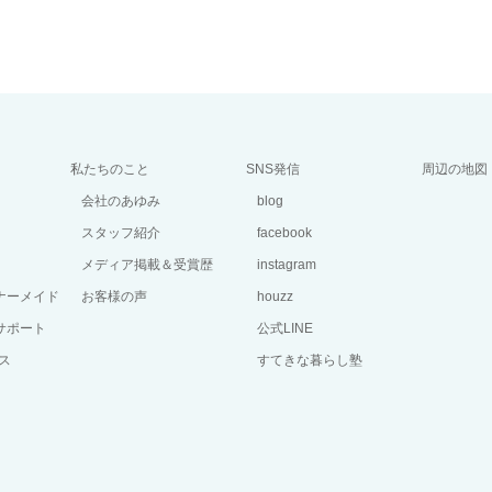
私たちのこと
SNS発信
周辺の地図
会社のあゆみ
blog
スタッフ紹介
facebook
メディア掲載＆受賞歴
instagram
ーナーメイド
お客様の声
houzz
サポート
公式LINE
ス
すてきな暮らし塾