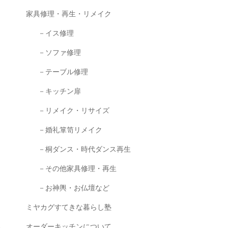
家具修理・再生・リメイク
－イス修理
－ソファ修理
－テーブル修理
－キッチン扉
－リメイク・リサイズ
－婚礼箪笥リメイク
－桐ダンス・時代ダンス再生
－その他家具修理・再生
－お神輿・お仏壇など
ミヤカグすてきな暮らし塾
オーダーキッチンについて