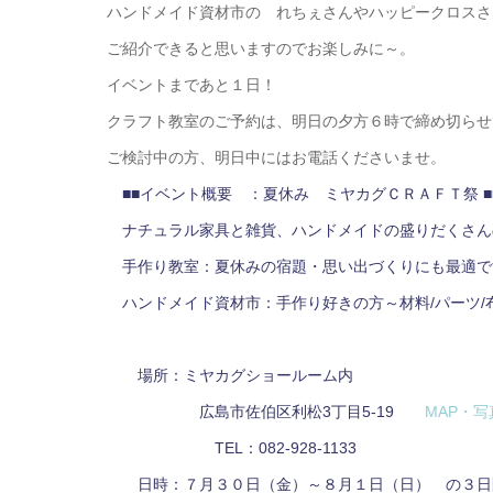
ハンドメイド資材市の れちぇさんやハッピークロスさ
ご紹介できると思いますのでお楽しみに～。
イベントまであと１日！
クラフト教室のご予約は、明日の夕方６時で締め切らせ
ご検討中の方、明日中にはお電話くださいませ。
■■イベント概要 ：夏休み ミヤカグＣＲＡＦＴ
ナチュラル家具と雑貨、ハンドメイドの盛りだくさん
手作り教室：夏休みの宿題・思い出づくりにも最適で
ハンドメイド資材市：手作り好きの方～材料/パーツ/
場所：ミヤカグショールーム内
広島市佐伯区利松3丁目5-19
MAP・写
TEL：082-928-1133
日時：７月３０日（金）～８月１日（日） の３日