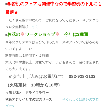
学習机のフェアも開催中なので学習机の下見にも
■
最適★
たくさん展示中なので、ご覧になってください ⇒デスクカ
タログ無料請求
こちら
お花の
ワークショップ
今年は3種類
■
今年のクリスマスは自分で作ったリースやアレンジで彩るのも
いいですよ～～♪♪
制作時間は１時間半～２時間
大人（中学生以上）対象ですが、子どもさんと一緒に作業され
ても大丈夫です。
※参加申し込みはお電話にて
082-928-1133
（火曜定休 10時から18時）
＜第１弾＞ ドライフラワー
秋色アジサイと木の実のリース
⇒くわしくは講師のブロ
グにて