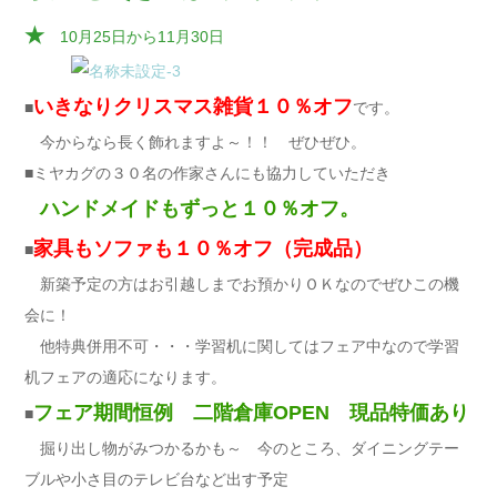
★
10月25日から11月30日
いきなりクリスマス雑貨１０％オフ
■
です。
今からなら長く飾れますよ～！！ ぜひぜひ。
■ミヤカグの３０名の作家さんにも協力していただき
ハンドメイドもずっと１０％オフ。
家具もソファも１０％オフ（完成品）
■
新築予定の方はお引越しまでお預かりＯＫなのでぜひこの機
会に！
他特典併用不可・・・学習机に関してはフェア中なので学習
机フェアの適応になります。
フェア期間恒例 二階倉庫OPEN 現品特価あり
■
掘り出し物がみつかるかも～ 今のところ、ダイニングテー
ブルや小さ目のテレビ台など出す予定