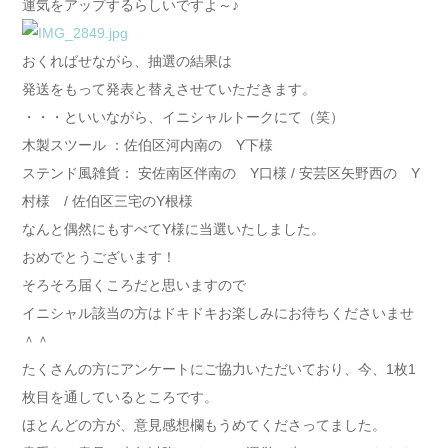
運気をアップするらしいですよ～♪
おくればせながら、抽選の結果は
発送をもって発表と替えさせていただきます。
・・・といいながら、イニシャルトークにて（笑）
木製スツール ：佐伯区河内南の Y下様
ステンド風雑貨： 安佐南区伴南の Y口様 / 安芸区矢野西の Y
村様 / 佐伯区三宅のY根様
なんと偶然にもすべてY様に当選いたしました。
おめでとうございます！
そろそろ届くころだと思いますので
イニシャル該当の方はドキドキお楽しみにお待ちくださいませ
＾＾
たくさんの方にアンケートにご協力いただいており、今、1枚1
枚目を通しているところです。
ほとんどの方が、意見感想欄もうめてくださってました。