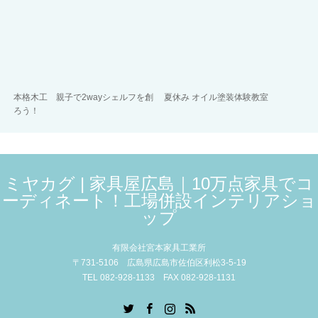
本格木工 親子で2wayシェルフを創
夏休み オイル塗装体験教室
ろう！
ミヤカグ | 家具屋広島｜10万点家具でコ
ーディネート！工場併設インテリアショ
ップ
有限会社宮本家具工業所
〒731-5106 広島県広島市佐伯区利松3-5-19
TEL 082-928-1133 FAX 082-928-1131
Twitter
Facebook
Instagram
RSS