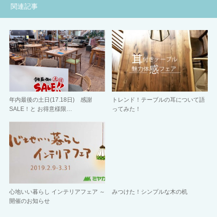
関連記事
年内最後の土日(17.18日) 感謝
トレンド！テーブルの耳について語
SALE！と お得意様限…
ってみた！
心地いい暮らし インテリアフェア ～
みつけた！シンプルな木の机
開催のお知らせ