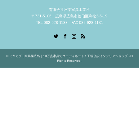
有限会社宮本家具工業所
〒731-5106 広島県広島市佐伯区利松3-5-19
TEL 082-928-1133 FAX 082-928-1131
Twitter
Facebook
Instagram
RSS
©
ミヤカグ | 家具屋広島｜10万点家具でコーディネート！工場併設インテリアショップ
. All
Rights Reserved.