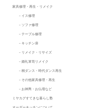
家具修理・再生・リメイク
－イス修理
－ソファ修理
－テーブル修理
－キッチン扉
－リメイク・リサイズ
－婚礼箪笥リメイク
－桐ダンス・時代ダンス再生
－その他家具修理・再生
－お神輿・お仏壇など
ミヤカグすてきな暮らし塾
オーダーキッチンについて