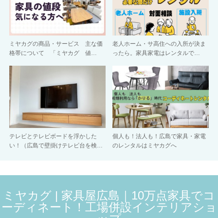
ミヤカグの商品・サービス 主な価
老人ホーム・サ高住への入所が決ま
格帯について 「ミヤカグ 値…
ったら。家具家電はレンタルで…
テレビとテレビボードを浮かした
個人も！法人も！広島で家具・家電
い！（広島で壁掛けテレビ台を検…
のレンタルはミヤカグへ
ミヤカグ | 家具屋広島｜10万点家具でコ
ーディネート！工場併設インテリアショ