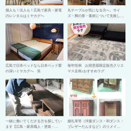
個人も！法人も！広島で家具・家電
丸テーブルが気になる方へ。サイ
のレンタルはミヤカグへ
ズ・脚の形・素材について失敗し…
広島で日本ベッドなら日本ベッド愛
毎年恒例 お得意様限定販売クリス
の深いミヤカグへ 笑
マス企画♪おすすめラグ
一緒に働いてくださる方を探してい
婚礼箪笥（洋服ダンス・和ダンス・
ます【広島・家具職人・塗装・…
ブレザーだんすなど）のリメイ…