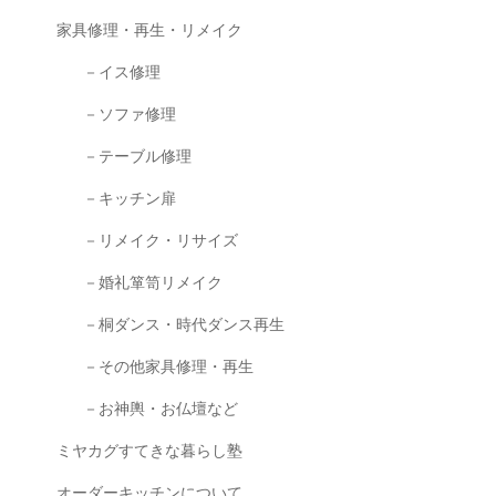
家具修理・再生・リメイク
－イス修理
－ソファ修理
－テーブル修理
－キッチン扉
－リメイク・リサイズ
－婚礼箪笥リメイク
－桐ダンス・時代ダンス再生
－その他家具修理・再生
－お神輿・お仏壇など
ミヤカグすてきな暮らし塾
オーダーキッチンについて