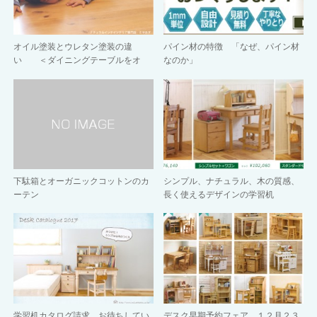
オイル塗装とウレタン塗装の違
パイン材の特徴 「なぜ、パイン材
い ＜ダイニングテーブルをオ
なのか」
イ…
下駄箱とオーガニックコットンのカ
シンプル、ナチュラル、木の質感、
ーテン
長く使えるデザインの学習机
学習机カタログ請求 お待ちしてい
デスク早期予約フェア １２月２３