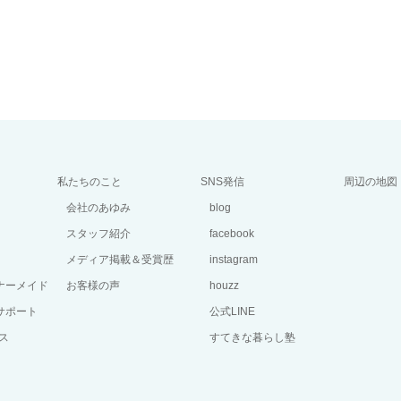
私たちのこと
SNS発信
周辺の地図
会社のあゆみ
blog
スタッフ紹介
facebook
メディア掲載＆受賞歴
instagram
ーナーメイド
お客様の声
houzz
サポート
公式LINE
ス
すてきな暮らし塾