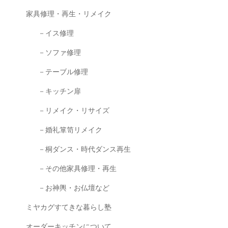
家具修理・再生・リメイク
－イス修理
－ソファ修理
－テーブル修理
－キッチン扉
－リメイク・リサイズ
－婚礼箪笥リメイク
－桐ダンス・時代ダンス再生
－その他家具修理・再生
－お神輿・お仏壇など
ミヤカグすてきな暮らし塾
オーダーキッチンについて