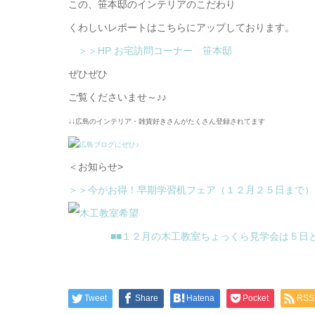
この、笹本邸のインテリアのこだわり
くわしいレポートはこちらにアップしております。
＞＞HP お宅訪問コーナー 笹本邸
ぜひぜひ
ご覧くださいませ～♪♪
↓↓広島のインテリア・雑貨好きさんがたくさん登録されてます
＜お知らせ>
＞＞今がお得！早期学習机フェア（１２月２５日まで）
■■１２月の木工教室ちょっくら見学会は５日と
Tweet
Share
Hatena
Pocket
RSS