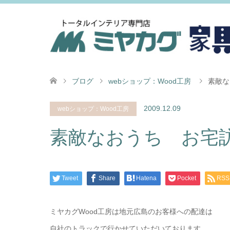
ブログ
webショップ：Wood工房
素敵な
2009.12.09
webショップ：Wood工房
素敵なおうち お宅
Tweet
Share
Hatena
Pocket
RSS
ミヤカグWood工房は地元広島のお客様への配達は
自社のトラックで行かせていただいております。