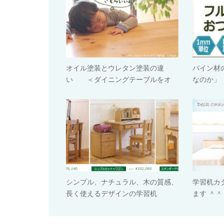
オイル塗装とウレタン塗装の違
パイン材
い ＜ダイニングテーブルをオ
なのか」
イ…
シンプル、ナチュラル、木の質感、
学習机カ
長く使えるデザインの学習机
ます ＾＾