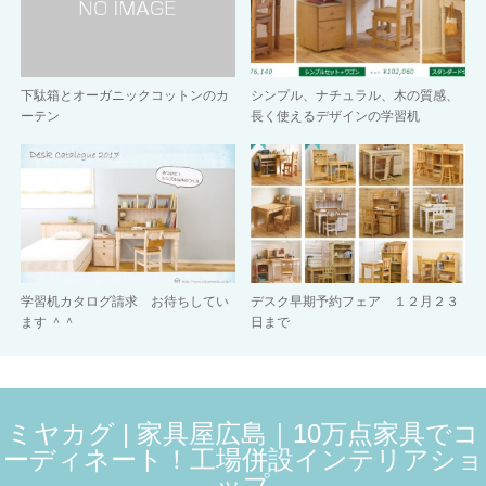
下駄箱とオーガニックコットンのカ
シンプル、ナチュラル、木の質感、
ーテン
長く使えるデザインの学習机
学習机カタログ請求 お待ちしてい
デスク早期予約フェア １２月２３
ます ＾＾
日まで
ミヤカグ | 家具屋広島｜10万点家具でコ
ーディネート！工場併設インテリアショ
ップ