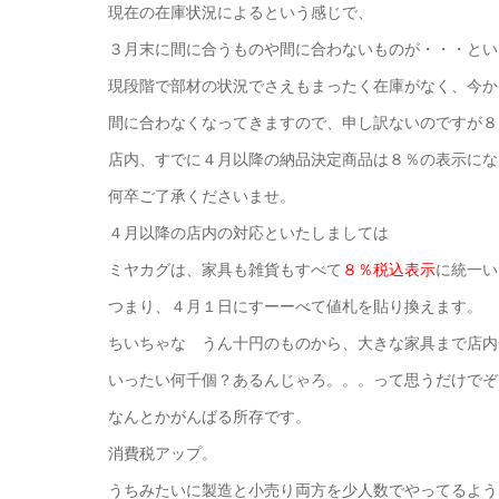
現在の在庫状況によるという感じで、
３月末に間に合うものや間に合わないものが・・・とい
現段階で部材の状況でさえもまったく在庫がなく、今か
間に合わなくなってきますので、申し訳ないのですが８
店内、すでに４月以降の納品決定商品は８％の表示にな
何卒ご了承くださいませ。
４月以降の店内の対応といたしましては
ミヤカグは、家具も雑貨もすべて
８％税込表示
に統一い
つまり、４月１日にすーーべて値札を貼り換えます。
ちいちゃな うん十円のものから、大きな家具まで店内
いったい何千個？あるんじゃろ。。。って思うだけでぞ
なんとかがんばる所存です。
消費税アップ。
うちみたいに製造と小売り両方を少人数でやってるよう