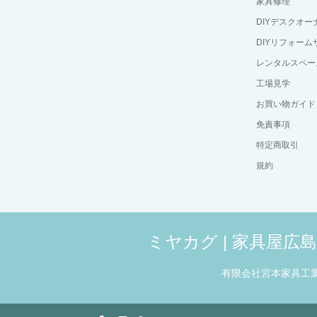
家具修理
DIYデスクオ
DIYリフォーム
レンタルスペー
工場見学
お買い物ガイド
免責事項
特定商取引
規約
ミヤカグ | 家具屋
有限会社宮本家具工
witter
Facebook
Instagram
RSS