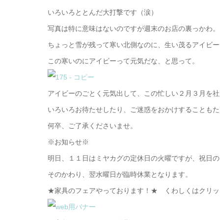
いろいろととんだ大打撃です（涙）
写真は特に意味はないのですが週末のお店の裏っかわ。
ちょっと雪が残って寒い北側なのに、生い茂るアイビー
この寒いのにアイビーって元気だな、と思って。
アイビーのごとく元気出して、この忙しい２月３月を社
いろいろお待たせしたり、ご迷惑をおかけすることもた
何卒、ご了承くださいませ。
※お知らせ※
明日、１１日はミヤカグの定休日の火曜ですが、祝日の
そのかわり、翌水曜日が臨時休業となります。
★家具のフェアやっております！★ くわしくはクリッ