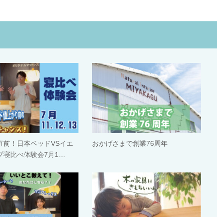
直前！日本ベッドVSイエ
おかげさまで創業76周年
プ寝比べ体験会7月1…