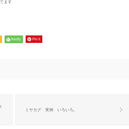
れてます
feedly
Pin it
ェ
ミヤカグ 実例 いろいろ。