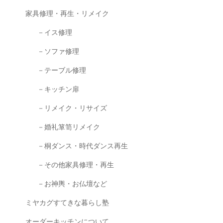
家具修理・再生・リメイク
－イス修理
－ソファ修理
－テーブル修理
－キッチン扉
－リメイク・リサイズ
－婚礼箪笥リメイク
－桐ダンス・時代ダンス再生
－その他家具修理・再生
－お神輿・お仏壇など
ミヤカグすてきな暮らし塾
オーダーキッチンについて