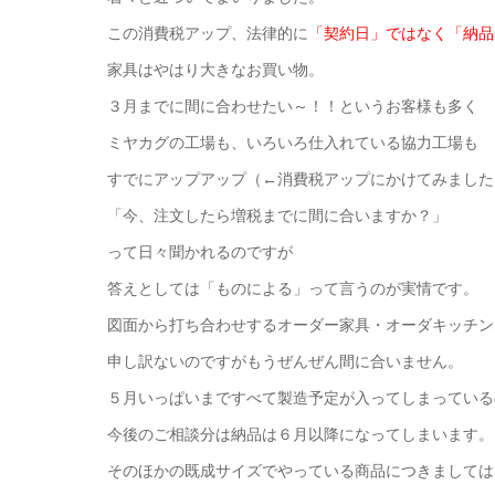
この消費税アップ、法律的に
「契約日」ではなく「納品
家具はやはり大きなお買い物。
３月までに間に合わせたい～！！というお客様も多く
ミヤカグの工場も、いろいろ仕入れている協力工場も
すでにアップアップ（←消費税アップにかけてみました
「今、注文したら増税までに間に合いますか？」
って日々聞かれるのですが
答えとしては「ものによる」って言うのが実情です。
図面から打ち合わせするオーダー家具・オーダキッチン
申し訳ないのですがもうぜんぜん間に合いません。
５月いっぱいまですべて製造予定が入ってしまっている
今後のご相談分は納品は６月以降になってしまいます。
そのほかの既成サイズでやっている商品につきましては