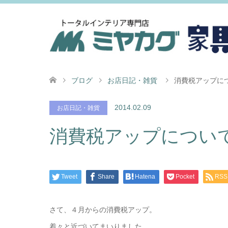
ブログ
お店日記・雑貨
消費税アップに
2014.02.09
お店日記・雑貨
消費税アップについ
Tweet
Share
Hatena
Pocket
RSS
さて、４月からの消費税アップ。
着々と近づいてまいりました。