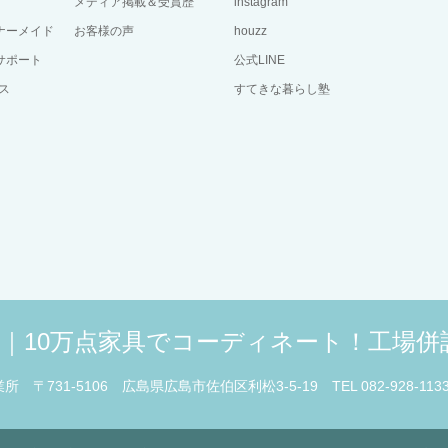
メディア掲載＆受賞歴
instagram
ーナーメイド
お客様の声
houzz
サポート
公式LINE
ス
すてきな暮らし塾
広島｜10万点家具でコーディネート！工場
業所
〒731-5106 広島県広島市佐伯区利松3-5-19
TEL 082-928-113