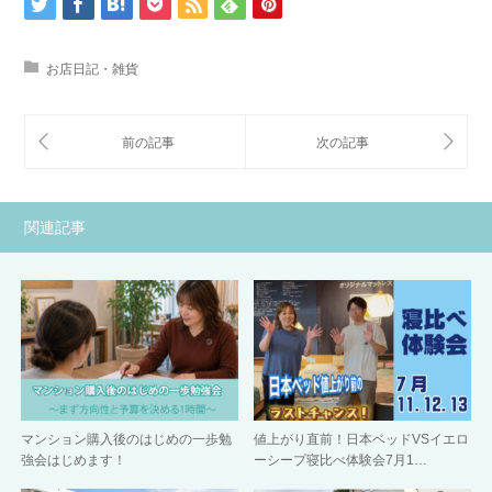
お店日記・雑貨
関連記事
マンション購入後のはじめの一歩勉
値上がり直前！日本ベッドVSイエロ
強会はじめます！
ーシープ寝比べ体験会7月1…