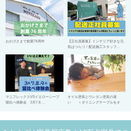
おかげさまで創業76周年
【正社員募集】インテリア好きな元
気はつらつ！配送施工スタッフ…
マニフレックスVSイエローシープ
オイル塗装とウレタン塗装の違
寝比べ体験会 3月7.8.…
い ＜ダイニングテーブルをオ
イ…