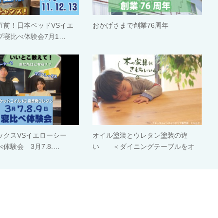
直前！日本ベッドVSイエ
おかげさまで創業76周年
プ寝比べ体験会7月1…
ックスVSイエローシー
オイル塗装とウレタン塗装の違
体験会 3月7.8.…
い ＜ダイニングテーブルをオ
イ…