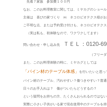
先着７家族 参加費１００円
なお、このお料理教室に関しては、ミヤカグのショール
主催は 喜びの家づくり ㈱ ネコロビオテクス様がお
ご不明な点、または予約受け付けも、ネコロビオテクス
（実は私も、初体験なので、ワクワクしてます）
ＴＥＬ：0120-69
問い合わせ・申し込み先
（フリーダイヤル！ミヤカグ
また、このお料理体験の時に、ミヤカグとしては
「パイン材のテーブル体感」
を行いたいと思っ
パイン材のテーブル、汚れやすい？傷つきやすい？普通
日々のお手入れは？ 傷がついたらどうするの？
という疑問をお持ちの方、たくさんおられるのではない
実際に小さい子供がいる家で現在使用中のテーブルを持