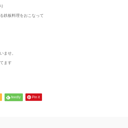
り
る鉄板料理をおこなって
いませ。
れてます
feedly
Pin it