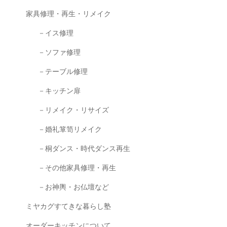
家具修理・再生・リメイク
－イス修理
－ソファ修理
－テーブル修理
－キッチン扉
－リメイク・リサイズ
－婚礼箪笥リメイク
－桐ダンス・時代ダンス再生
－その他家具修理・再生
－お神輿・お仏壇など
ミヤカグすてきな暮らし塾
オーダーキッチンについて