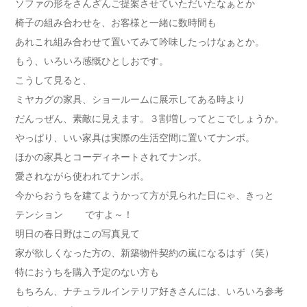
ソファの形をさんざんご提案させていただいたなぁとか
椅子の組み合わせを、お客様と一緒に数時間も
あれこれ組み合わせて置いてみて吟味したっけなぁとか。
もう、いろいろ感慨ひとしおです。
こうして見ると、
ミヤカグの家具、ショールームに展示してある時より
だんっぜん、素敵に見えます。３割増しってとこでしょうか。
やっぱり、いい家具は実際の生活空間に置いてナンボ。
ほかの家具とコーディネートされてナンボ。
愛されながら使われてナンボ。
今からおうちを建てようかって方が見られた日にゃ、きっと
テンション
ですよ～！
明日の春日野はこの写真見て
家が欲しくなった方の、新築物件契約の嵐になるはず（笑）
特におうちを購入予定のない方も
もちろん、ナチュラルインテリア好きさんには、いろいろ参考