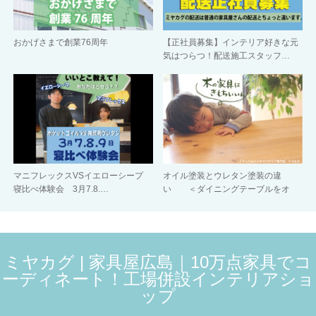
おかげさまで創業76周年
【正社員募集】インテリア好きな元
気はつらつ！配送施工スタッフ…
マニフレックスVSイエローシープ
オイル塗装とウレタン塗装の違
寝比べ体験会 3月7.8.…
い ＜ダイニングテーブルをオ
イ…
ミヤカグ | 家具屋広島｜10万点家具でコ
ーディネート！工場併設インテリアショ
ップ