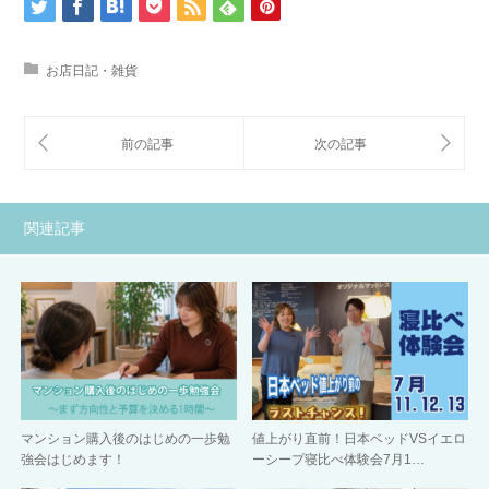
お店日記・雑貨
関連記事
マンション購入後のはじめの一歩勉
値上がり直前！日本ベッドVSイエロ
強会はじめます！
ーシープ寝比べ体験会7月1…