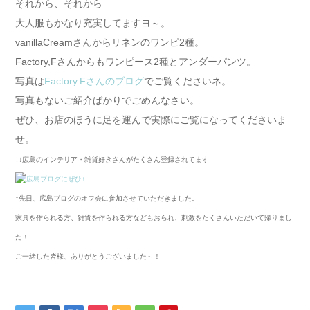
それから、それから
大人服もかなり充実してますヨ～。
vanillaCreamさんからリネンのワンピ2種。
Factory,Fさんからもワンピース2種とアンダーパンツ。
写真は
Factory.Fさんのブログ
でご覧くださいネ。
写真もないご紹介ばかりでごめんなさい。
ぜひ、お店のほうに足を運んで実際にご覧になってくださいま
せ。
↓↓広島のインテリア・雑貨好きさんがたくさん登録されてます
↑先日、広島ブログのオフ会に参加させていただきました。
家具を作られる方、雑貨を作られる方などもおられ、刺激をたくさんいただいて帰りまし
た！
ご一緒した皆様、ありがとうございました～！