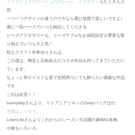
ファブリックコラージュのフレーム・ドアサイン
もたくさん入
荷。
一つ一つデザインが違うので今なら選び放題で楽しいですよ♪
週に一回ペースでいつも納品してくださる
ビーズアクセサリーも、リーズナブルなお値段設定＆豊富な取
り揃えでいつも大人気！
粘土クラフト作家ゆりさんは
この度は、陶芸と石粉粘土のコラボ作品を持ってきていただい
ています。
ちょっと和テイストな器で玄関周りにでも飾りたい素敵な作品
です。
これは必見！！
sunnydayさんより、リトアニアリネンの2wayバッグほか。
写真はこっちで
。
LinenLifeさんよりこれからのシーズン大活躍の麻BAG各種。
小物もいろいろ。