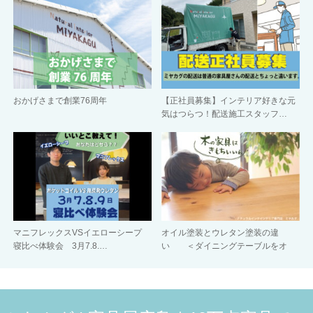
おかげさまで創業76周年
【正社員募集】インテリア好きな元
気はつらつ！配送施工スタッフ…
マニフレックスVSイエローシープ
オイル塗装とウレタン塗装の違
寝比べ体験会 3月7.8.…
い ＜ダイニングテーブルをオ
イ…