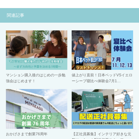
関連記事
マンション購入後のはじめの一歩勉
値上がり直前！日本ベッドVSイエロ
強会はじめます！
ーシープ寝比べ体験会7月1…
おかげさまで創業76周年
【正社員募集】インテリア好きな元