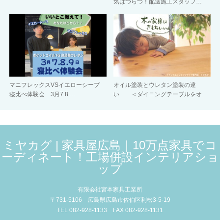
気はつらつ！配送施工スタッフ…
マニフレックスVSイエローシープ
オイル塗装とウレタン塗装の違
寝比べ体験会 3月7.8.…
い ＜ダイニングテーブルをオ
イ…
ミヤカグ | 家具屋広島｜10万点家具でコ
ーディネート！工場併設インテリアショ
ップ
有限会社宮本家具工業所
〒731-5106 広島県広島市佐伯区利松3-5-19
TEL 082-928-1133 FAX 082-928-1131