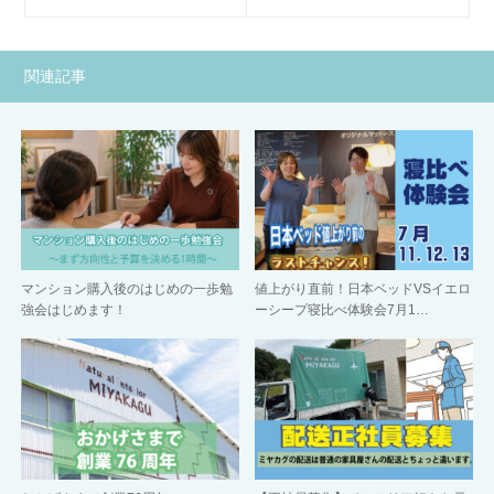
関連記事
マンション購入後のはじめの一歩勉
値上がり直前！日本ベッドVSイエロ
強会はじめます！
ーシープ寝比べ体験会7月1…