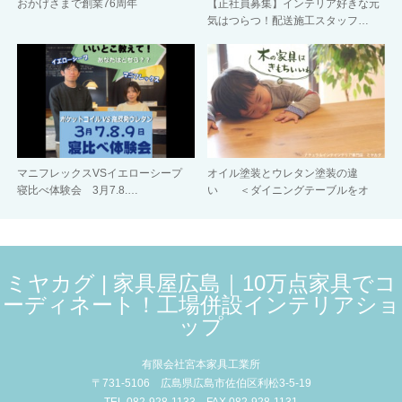
おかげさまで創業76周年
【正社員募集】インテリア好きな元
気はつらつ！配送施工スタッフ…
マニフレックスVSイエローシープ
オイル塗装とウレタン塗装の違
寝比べ体験会 3月7.8.…
い ＜ダイニングテーブルをオ
イ…
ミヤカグ | 家具屋広島｜10万点家具でコ
ーディネート！工場併設インテリアショ
ップ
有限会社宮本家具工業所
〒731-5106 広島県広島市佐伯区利松3-5-19
TEL 082-928-1133 FAX 082-928-1131