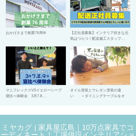
おかげさまで創業76周年
【正社員募集】インテリア好きな元
気はつらつ！配送施工スタッフ…
マニフレックスVSイエローシープ
オイル塗装とウレタン塗装の違
寝比べ体験会 3月7.8.…
い ＜ダイニングテーブルをオ
イ…
ミヤカグ | 家具屋広島｜10万点家具でコ
ーディネート！工場併設インテリアショ