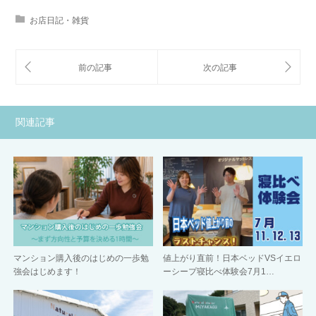
お店日記・雑貨
関連記事
マンション購入後のはじめの一歩勉
値上がり直前！日本ベッドVSイエロ
強会はじめます！
ーシープ寝比べ体験会7月1…