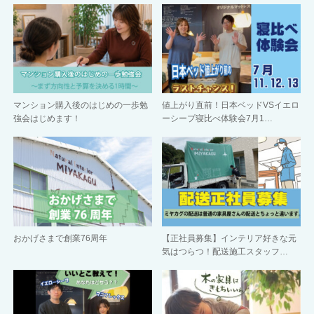
マンション購入後のはじめの一歩勉
値上がり直前！日本ベッドVSイエロ
強会はじめます！
ーシープ寝比べ体験会7月1…
おかげさまで創業76周年
【正社員募集】インテリア好きな元
気はつらつ！配送施工スタッフ…