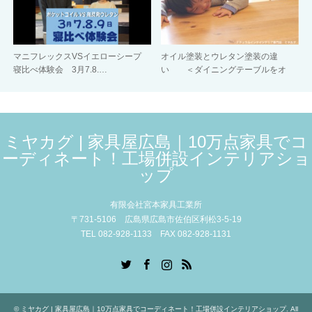
マニフレックスVSイエローシープ
オイル塗装とウレタン塗装の違
寝比べ体験会 3月7.8.…
い ＜ダイニングテーブルをオ
イ…
ミヤカグ | 家具屋広島｜10万点家具でコ
ーディネート！工場併設インテリアショ
ップ
有限会社宮本家具工業所
〒731-5106 広島県広島市佐伯区利松3-5-19
TEL 082-928-1133 FAX 082-928-1131
Twitter
Facebook
Instagram
RSS
©
ミヤカグ | 家具屋広島｜10万点家具でコーディネート！工場併設インテリアショップ
. All