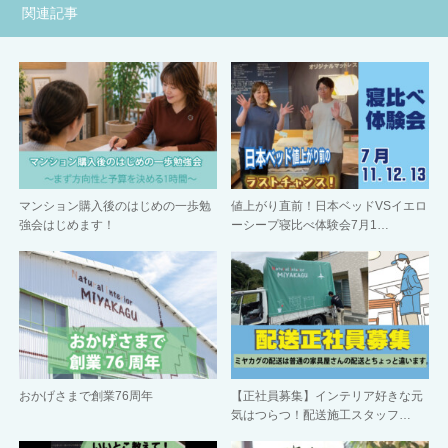
関連記事
マンション購入後のはじめの一歩勉
値上がり直前！日本ベッドVSイエロ
強会はじめます！
ーシープ寝比べ体験会7月1…
おかげさまで創業76周年
【正社員募集】インテリア好きな元
気はつらつ！配送施工スタッフ…