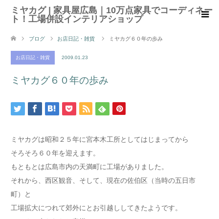
ミヤカグ | 家具屋広島｜10万点家具でコーディネー
ト！工場併設インテリアショップ
ブログ
お店日記・雑貨
ミヤカグ６０年の歩み
お店日記・雑貨
2009.01.23
ミヤカグ６０年の歩み
ミヤカグは昭和２５年に宮本木工所としてはじまってから
そろそろ６０年を迎えます。
もともとは広島市内の天満町に工場がありました。
それから、西区観音、そして、現在の佐伯区（当時の五日市
町）と
工場拡大につれて郊外にとお引越ししてきたようです。