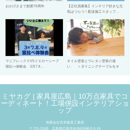
おかげさまで創業76周年
【正社員募集】インテリア好きな元
気はつらつ！配送施工スタッフ…
マニフレックスVSイエローシープ
オイル塗装とウレタン塗装の違
寝比べ体験会 3月7.8.…
い ＜ダイニングテーブルをオ
イ…
ミヤカグ | 家具屋広島｜10万点家具でコ
ーディネート！工場併設インテリアショ
ップ
有限会社宮本家具工業所
〒731-5106 広島県広島市佐伯区利松3-5-19