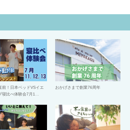
直前！日本ベッドVSイエ
おかげさまで創業76周年
プ寝比べ体験会7月1…