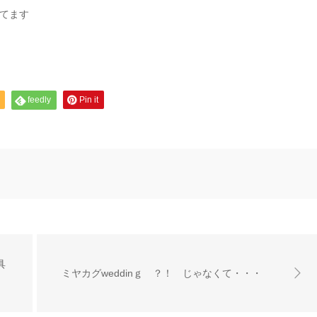
れてます
feedly
Pin it
具
ミヤカグweddinｇ ？！ じゃなくて・・・