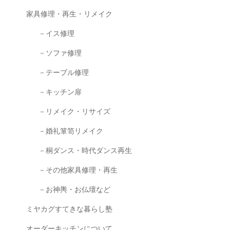
家具修理・再生・リメイク
－イス修理
－ソファ修理
－テーブル修理
－キッチン扉
－リメイク・リサイズ
－婚礼箪笥リメイク
－桐ダンス・時代ダンス再生
－その他家具修理・再生
－お神輿・お仏壇など
ミヤカグすてきな暮らし塾
オーダーキッチンについて