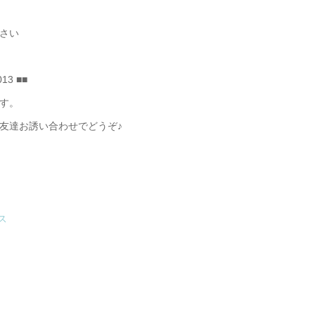
さい
3 ■■
す。
友達お誘い合わせでどうぞ♪
ス