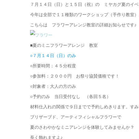
７月１４日（日）と１５日（祝）の ミヤカグ夏のイベ
今年は全部で１１種類のワークショップ（手作り教室）
こちらは フラワーアレンジ教室の詳細お知らせです♪
■夏のミニフラワーアレンジ 教室
○７月１４日（日）のみ
○所要時間：４５分程度
○参加料：２０００円 お祭り協賛価格です！
○対象者：大人の方のみ
○予約のみ 当日受付なし （各回５名）
材料仕入れの関係で９日までで予約しめきります。すみ
プリザーブド、アーティフィシャルフラワーで
夏のさわやかなミニアレンジを体験してみませんか？
長く飾れますよ♪