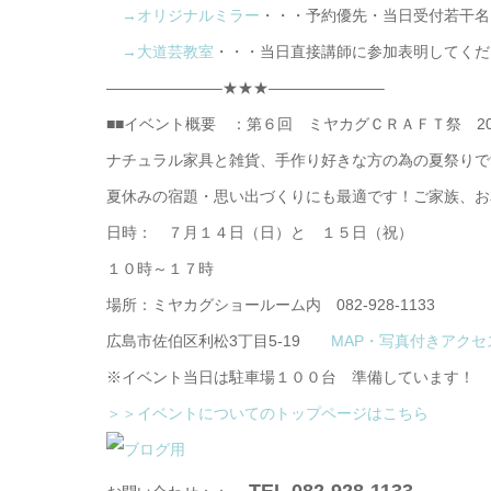
→オリジナルミラー
・・・予約優先・当日受付若干名
→大道芸教室
・・・当日直接講師に参加表明してくだ
———————–★★★———————–
■■イベント概要 ：第６回 ミヤカグＣＲＡＦＴ祭 201
ナチュラル家具と雑貨、手作り好きな方の為の夏祭りで
夏休みの宿題・思い出づくりにも最適です！ご家族、お
日時： ７月１４日（日）と １５日（祝）
１０時～１７時
場所：ミヤカグショールーム内 082-928-1133
広島市佐伯区利松3丁目5-19
MAP・写真付きアクセ
※イベント当日は駐車場１００台 準備しています！
＞＞イベントについてのトップページはこちら