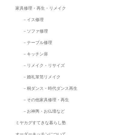
家具修理・再生・リメイク
－イス修理
－ソファ修理
－テーブル修理
－キッチン扉
－リメイク・リサイズ
－婚礼箪笥リメイク
－桐ダンス・時代ダンス再生
－その他家具修理・再生
－お神輿・お仏壇など
ミヤカグすてきな暮らし塾
オーダーキッチンについて