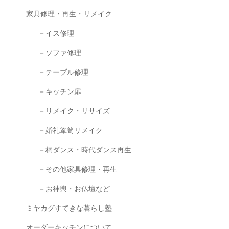
家具修理・再生・リメイク
－イス修理
－ソファ修理
－テーブル修理
－キッチン扉
－リメイク・リサイズ
－婚礼箪笥リメイク
－桐ダンス・時代ダンス再生
－その他家具修理・再生
－お神輿・お仏壇など
ミヤカグすてきな暮らし塾
オーダーキッチンについて