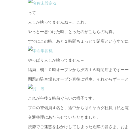
って
人しか映ってませんね～、これ。
やっと一息つけた時、とったのがこちらの写真。
すでにこの時、あと１時間ちょっとで閉店というすでに
やっぱり人しか映ってません～
結局、朝１０時オープンから夕方１６時閉店までずーー
問題の駐車場もオープン直後に満車。それからずーーと
これが午後３時前ぐらいの様子です。
プロの警備員４名と、途中からはミヤカグ社員（私と電
交通整理にあたらせていただきました。
渋滞でご迷惑をおかけしてしまった近隣の皆さま、およ