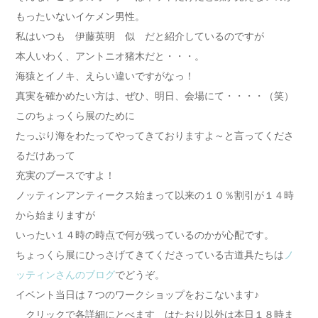
もったいないイケメン男性。
私はいつも 伊藤英明 似 だと紹介しているのですが
本人いわく、アントニオ猪木だと・・・。
海猿とイノキ、えらい違いですがなっ！
真実を確かめたい方は、ぜひ、明日、会場にて・・・・（笑）
このちょっくら展のために
たっぷり海をわたってやってきておりますよ～と言ってくださ
るだけあって
充実のブースですよ！
ノッティンアンティークス始まって以来の１０％割引が１４時
から始まりますが
いったい１４時の時点で何が残っているのかが心配です。
ちょっくら展にひっさげてきてくださっている古道具たちは
ノ
ッティンさんのブログ
でどうぞ。
イベント当日は７つのワークショップをおこないます♪
クリックで各詳細にとべます はたおり以外は本日１８時ま