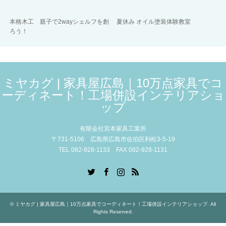
本格木工 親子で2wayシェルフを創
夏休み オイル塗装体験教室
ろう！
ミヤカグ | 家具屋広島｜10万点家具でコ
ーディネート！工場併設インテリアショ
ップ
有限会社宮本家具工業所
〒731-5106 広島県広島市佐伯区利松3-5-19
TEL 082-928-1133 FAX 082-928-1131
Twitter
Facebook
Instagram
RSS
©
ミヤカグ | 家具屋広島｜10万点家具でコーディネート！工場併設インテリアショップ
. All
Rights Reserved.