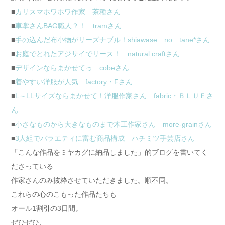
■
カリスマホワホワ作家 茶種さん
■
車掌さんBAG職人？！ tramさん
■
手の込んだ布小物がリーズナブル！shiawase no tane*さん
■
お庭でとれたアジサイでリース！ natural craftさん
■
デザインならまかせてっ cobeさん
■
着やすい洋服が人気 factory・Fさん
■
L～LLサイズならまかせて！洋服作家さん fabric・ＢＬＵＥさ
ん
■
小さなものから大きなものまで木工作家さん more-grainさん
■
3人組でバラエティに富む商品構成 ハチミツ手芸店さん
「こんな作品をミヤカグに納品しました」的ブログを書いてく
ださっている
作家さんのみ抜粋させていただきました。順不同。
これらの心のこもった作品たちも
オール1割引の3日間。
ぜひぜひ、