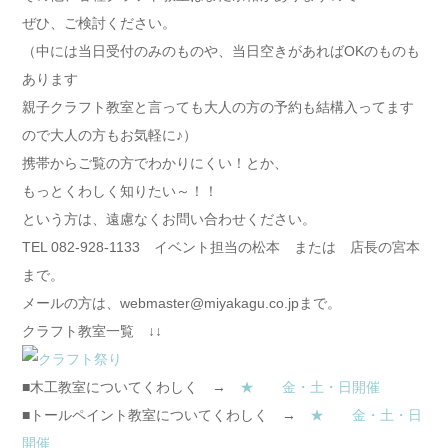
ぜひ、ご検討ください。
（中には当日受付のみのものや、当日空きがあればOKのものも
あります
親子クラフト教室と言っても大人の方の予約も結構入ってます
ので大人の方もお気軽に♪）
携帯からご覧の方でわかりにくい！とか、
もっとくわしく知りたい～！！
という方は、遠慮なくお問い合わせください。
TEL 082-928-1133 イベント担当の松本 または 店長の宮本
まで。
メールの方は、webmaster@miyakagu.co.jpまで。
クラフト教室一覧 ↓↓
■木工教室についてくわしく →
★ 金・土・日開催
■トールペイント教室についてくわしく →
★ 金・土・日
開催