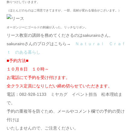
飾りつけしていきます。
（ほとんどのものはご用意できてますが、一部、花材が変わる場合がございます。）
オーガンジーにゴールドの刺繍が入った、リッチなリボン。
リース教室の講師を務めてくださるのはsakurairoさん。
sakurairoさんのブログはこちら→
Ｎａｔｕｒａｌ Ｃｒａｆ
ｔ のある暮らし
■予約方法■
１０月８日 １０時～
お電話にて予約を受け付けます。
全クラス定員になりしだい締め切らせていただきます。
電話：082-928-1133 ミヤカグ イベント担当 松本理絵ま
で。
予約の重複等を防ぐため、メールやコメント欄での予約の受け
付けは
いたしませんので、ご注意ください。