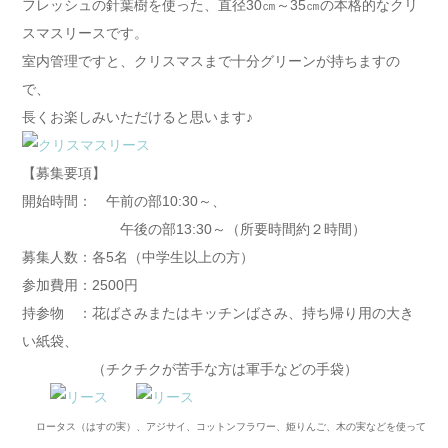
フレッシュの針葉樹を使った、直径30㎝～35㎝の本格的なクリ
スマスリースです。
室内管理ですと、クリスマスまで十分グリーンが持ちますの
で、
長くお楽しみいただけると思います♪
【募集要項】
開始時間： 午前の部10:30～、
午後の部13:30～（所要時間約２時間）
募集人数：各5名（中学生以上の方）
参加費用：2500円
持参物 ：花ばさみまたはキッチンばさみ、持ち帰り用の大き
い紙袋、
（チクチクが苦手な方は軍手などの手袋）
ロータス（はすの実）、アジサイ、コットンフラワー、姫りんご、木の実などを使って