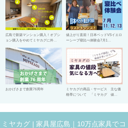
広島で新築マンション購入！オプシ
値上がり直前！日本ベッドVSイエロ
ョン購入をやめてミヤカグに外…
ーシープ寝比べ体験会7月1…
おかげさまで創業76周年
ミヤカグの商品・サービス 主な価
格帯について 「ミヤカグ 値…
ミヤカグ | 家具屋広島｜10万点家具でコ