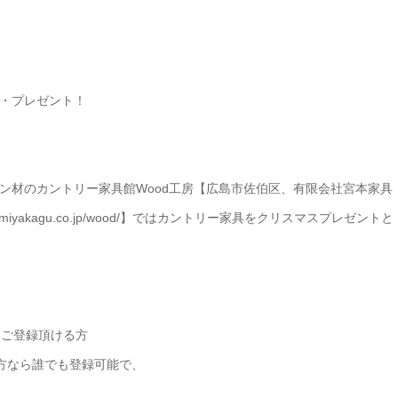
・プレゼント！
ン材のカントリー家具館Wood工房【広島市佐伯区、有限会社宮本家具
miyakagu.co.jp/wood/】ではカントリー家具をクリスマスプレゼントと
にご登録頂ける方
方なら誰でも登録可能で、