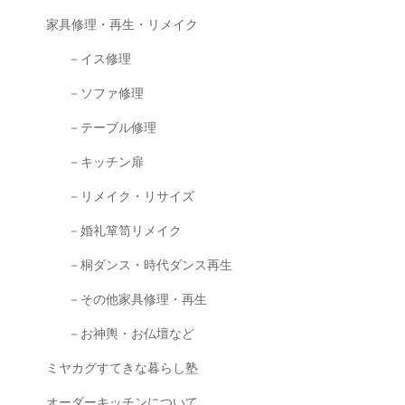
家具修理・再生・リメイク
－イス修理
－ソファ修理
－テーブル修理
－キッチン扉
－リメイク・リサイズ
－婚礼箪笥リメイク
－桐ダンス・時代ダンス再生
－その他家具修理・再生
－お神輿・お仏壇など
ミヤカグすてきな暮らし塾
オーダーキッチンについて