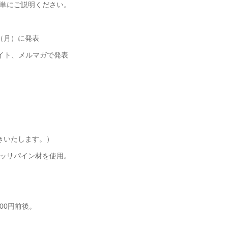
単にご説明ください。
（月）に発表
イト、メルマガで発表
聞きいたします。）
ッサパイン材を使用。
00円前後。