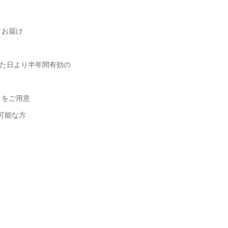
。
てお届け
日より半年間有効の
トをご用意
可能な方