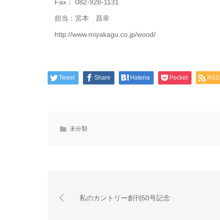
Fax： 082-928-1131
担当：宮本 昌幸
http://www.miyakagu.co.jp/wood/
Tweet
Share
Hatena
Pocket
RSS
未分類
私のカントリー創刊50号記念