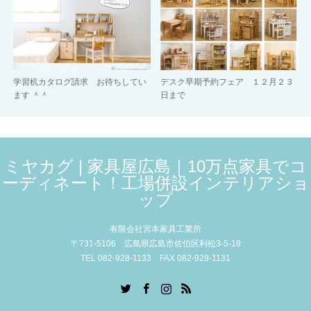
学習机カタログ請求 お待ちしてい
デスク早期予約フェア １２月２３
ます ＾＾
日まで
ミヤカグ | 家具屋広島｜10万点家具でコ
ーディネート！工場併設インテリアショ
ップ
有限会社宮本家具工業所
〒731-5106 広島県広島市佐伯区利松3-5-19
TEL 082-928-1133 FAX 082-928-1131
Twitter
Facebook
Instagram
RSS