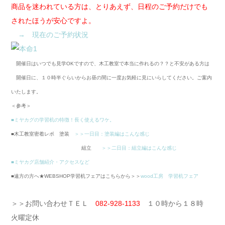
商品を迷われている方は、とりあえず、日程のご予約だけでも
されたほうが安心ですよ。
→ 現在のご予約状況
開催日はいつでも見学OKですので、木工教室で本当に作れるの？？と不安がある方は
開催日に、１０時半ぐらいからお昼の間に一度お気軽に見にいらしてください。ご案内
いたします。
＜参考＞
■ミヤカグの学習机の特徴！長く使えるワケ。
■木工教室密着レポ 塗装
＞＞一日目：塗装編はこんな感じ
組立
＞＞二日目：組立編はこんな感じ
■ミヤカグ店舗紹介・アクセスなど
■遠方の方へ★WEBSHOP学習机フェアはこちらから＞＞
wood工房 学習机フェア
＞＞お問い合わせＴＥＬ
082-928-1133
１０時から１８時
火曜定休