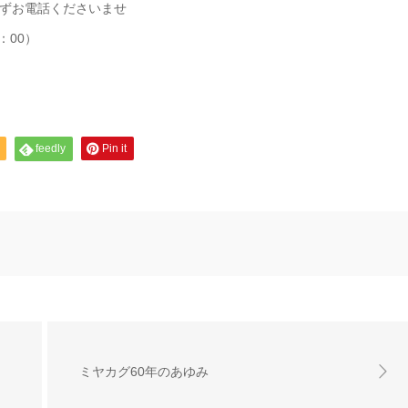
ずお電話くださいませ
：00）
feedly
Pin it
ミヤカグ60年のあゆみ