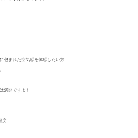
に包まれた空気感を体感したい方
。
は満開ですよ！
程度