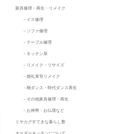
家具修理・再生・リメイク
－イス修理
－ソファ修理
－テーブル修理
－キッチン扉
－リメイク・リサイズ
－婚礼箪笥リメイク
－桐ダンス・時代ダンス再生
－その他家具修理・再生
－お神輿・お仏壇など
ミヤカグすてきな暮らし塾
オーダーキッチンについて