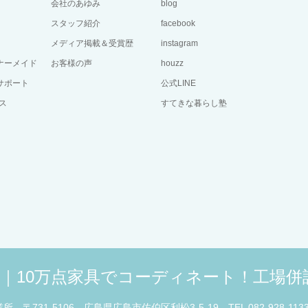
会社のあゆみ
blog
スタッフ紹介
facebook
メディア掲載＆受賞歴
instagram
ーナーメイド
お客様の声
houzz
サポート
公式LINE
ス
すてきな暮らし塾
広島｜10万点家具でコーディネート！工場
業所
〒731-5106 広島県広島市佐伯区利松3-5-19
TEL 082-928-113