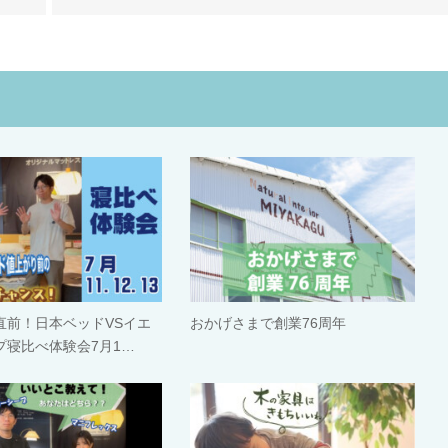
直前！日本ベッドVSイエ
おかげさまで創業76周年
プ寝比べ体験会7月1…