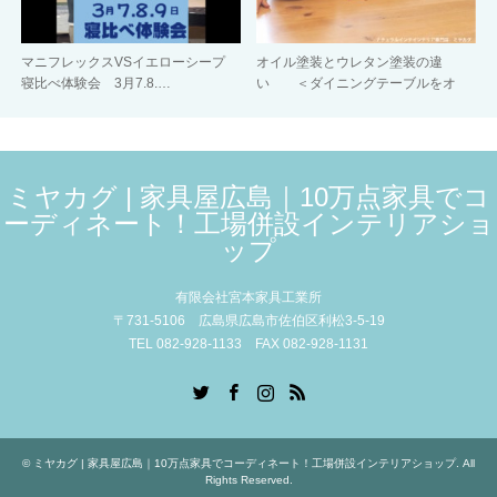
マニフレックスVSイエローシープ
オイル塗装とウレタン塗装の違
寝比べ体験会 3月7.8.…
い ＜ダイニングテーブルをオ
イ…
ミヤカグ | 家具屋広島｜10万点家具でコ
ーディネート！工場併設インテリアショ
ップ
有限会社宮本家具工業所
〒731-5106 広島県広島市佐伯区利松3-5-19
TEL 082-928-1133 FAX 082-928-1131
Twitter
Facebook
Instagram
RSS
©
ミヤカグ | 家具屋広島｜10万点家具でコーディネート！工場併設インテリアショップ
. All
Rights Reserved.