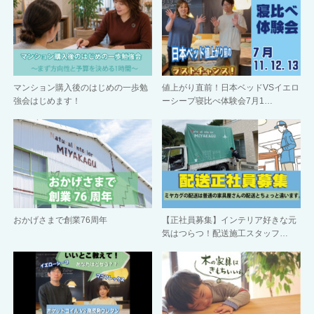
マンション購入後のはじめの一歩勉
値上がり直前！日本ベッドVSイエロ
強会はじめます！
ーシープ寝比べ体験会7月1…
おかげさまで創業76周年
【正社員募集】インテリア好きな元
気はつらつ！配送施工スタッフ…