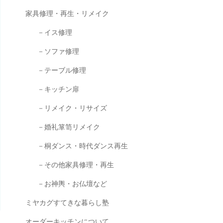
家具修理・再生・リメイク
－イス修理
－ソファ修理
－テーブル修理
－キッチン扉
－リメイク・リサイズ
－婚礼箪笥リメイク
－桐ダンス・時代ダンス再生
－その他家具修理・再生
－お神輿・お仏壇など
ミヤカグすてきな暮らし塾
オーダーキッチンについて