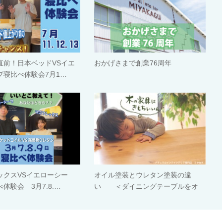
直前！日本ベッドVSイエ
おかげさまで創業76周年
プ寝比べ体験会7月1…
ックスVSイエローシー
オイル塗装とウレタン塗装の違
体験会 3月7.8.…
い ＜ダイニングテーブルをオ
イ…