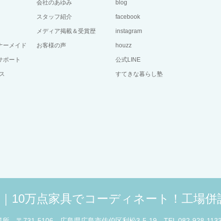
会社のあゆみ
blog
スタッフ紹介
facebook
メディア掲載＆受賞歴
instagram
ーナーメイド
お客様の声
houzz
サポート
公式LINE
ス
すてきな暮らし塾
広島｜10万点家具でコーディネート！工場
業所
〒731-5106 広島県広島市佐伯区利松3-5-19
TEL 082-928-113