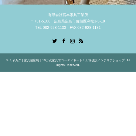
有限会社宮本家具工業所
〒731-5106 広島県広島市佐伯区利松3-5-19
TEL 082-928-1133 FAX 082-928-1131
Twitter
Facebook
Instagram
RSS
©
ミヤカグ | 家具屋広島｜10万点家具でコーディネート！工場併設インテリアショップ
. All
Rights Reserved.