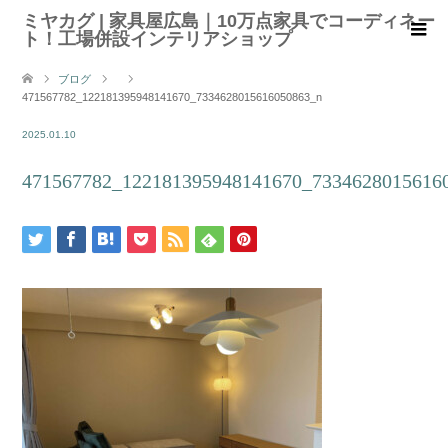
ミヤカグ | 家具屋広島｜10万点家具でコーディネー
ト！工場併設インテリアショップ
ブログ
471567782_122181395948141670_7334628015616050863_n
2025.01.10
471567782_122181395948141670_7334628015616